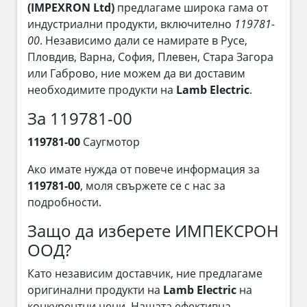
(IMPEXRON Ltd)
предлагаме широка гама от
индустриални продукти, включително
119781-
00
. Независимо дали се намирате в Русе,
Пловдив, Варна, София, Плевен, Стара Загора
или Габрово, ние можем да ви доставим
необходимите продукти на
Lamb Electric
.
За 119781-00
119781-00
Саугмотор
Ако имате нужда от повече информация за
119781-00
, моля свържете се с нас за
подробности.
Защо да изберете ИМПЕКСРОН
ООД?
Като независим доставчик, ние предлагаме
оригинални продукти на
Lamb Electric
на
конкурентни цени. Нашата ефективна