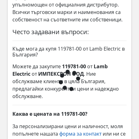
упълномощен от официалния дистрибутор.
Всички търговски марки и наименования са
собственост на съответните им собственици.
Често задавани въпроси:
Къде мога да купя 119781-00 от Lamb Electric в
България?
Можете да закупите
119781-00
от
Lamb
Electric
от
ИМПЕКСРОН ООД
. Ние
обслужваме клиенти в цяла България,
предлагайки конкурентни цени и надеждно
обслужване.
Каква е цената на 119781-00?
За персонализирани цени и наличност, моля
попълнете нашата
форма за контакт
или ни се