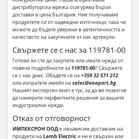
дистрибуторска мрежа осигурява бързи
доставки в цяла България. Ние получаваме
продуктите си от надеждни източници, така че
можете да бъдете уверени в автентичността и
качеството на закупените от нас артикули.
Свържете се с нас за 119781-00
Готови ли сте да закупите или имате нужда от
повече подробности за
119781-00
? Свържете
се с нас днес. Обадете се на
+359 32 571 212
или изпратете имейл на
sales@enapart.bg
.
Нашият експертен екип е тук, за да ви помогне
да намерите перфектните решения за вашите
индустриални нужди.
Отказ от отговорност
ИМПЕКСРОН ООД
е независим доставчик на
продукти на
Lamb Electric
и не е свързан или