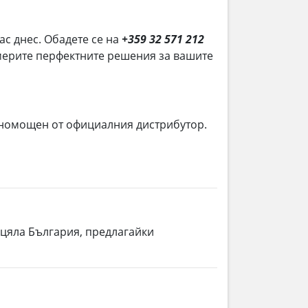
нас днес. Обадете се на
+359 32 571 212
намерите перфектните решения за вашите
лномощен от официалния дистрибутор.
 цяла България, предлагайки