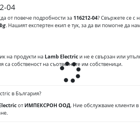
12-04
ужда от повече подробности за
116212-04
? Свържете се с 
.bg
. Нашият експертен екип е тук, за да ви помогне да 
ик на продукти на
Lamb Electric
и не е свързан или упъ
 са собственост на съответните им собственици.
ctric в България?
lectric
от
ИМПЕКСРОН ООД
. Ние обслужваме клиенти в
не.