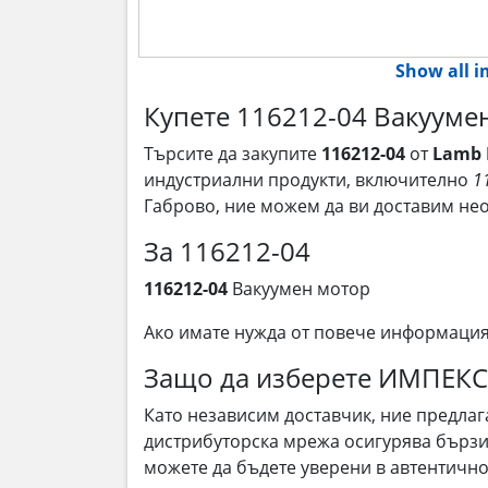
Show all 
Купете 116212-04 Вакуумен
Търсите да закупите
116212-04
от
Lamb E
индустриални продукти, включително
1
Габрово, ние можем да ви доставим не
За 116212-04
116212-04
Вакуумен мотор
Ако имате нужда от повече информаци
Защо да изберете ИМПЕК
Като независим доставчик, ние предла
дистрибуторска мрежа осигурява бързи 
можете да бъдете уверени в автентичнос