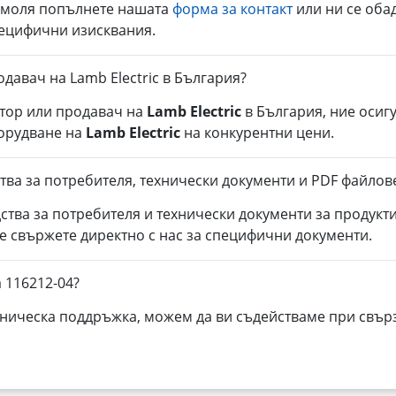
, моля попълнете нашата
форма за контакт
или ни се оба
пецифични изисквания.
давач на Lamb Electric в България?
тор или продавач на
Lamb Electric
в България, ние осиг
борудване на
Lamb Electric
на конкурентни цени.
тва за потребителя, технически документи и PDF файлове
ства за потребителя и технически документи за продукт
се свържете директно с нас за специфични документи.
 116212-04?
ническа поддръжка, можем да ви съдействаме при свърз