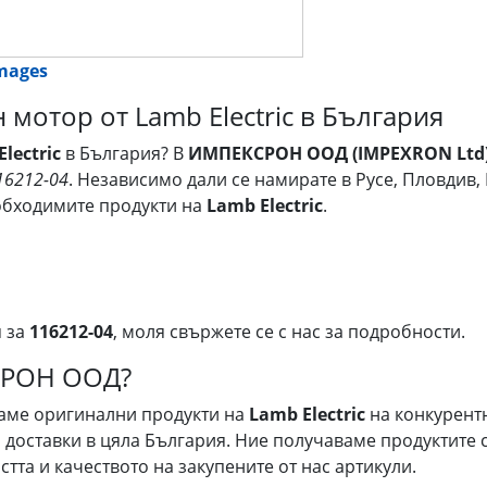
images
 мотор от Lamb Electric в България
lectric
в България? В
ИМПЕКСРОН ООД (IMPEXRON Ltd
16212-04
. Независимо дали се намирате в Русе, Пловдив,
обходимите продукти на
Lamb Electric
.
я за
116212-04
, моля свържете се с нас за подробности.
СРОН ООД?
гаме оригинални продукти на
Lamb Electric
на конкурент
доставки в цяла България. Ние получаваме продуктите с
тта и качеството на закупените от нас артикули.