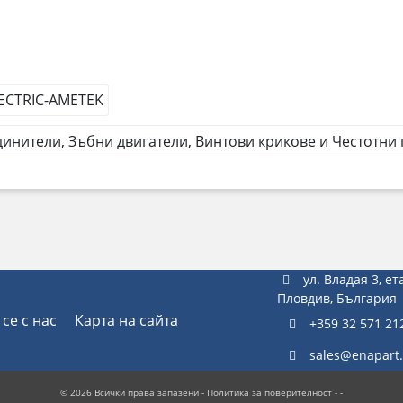
ECTRIC-AMETEK
инители, Зъбни двигатели, Винтови крикове и Честотни
ул. Владая 3, ет
Пловдив, България
се с нас
Карта на сайта
+359 32 571 21
sales@enapart
© 2026 Всички права запазени -
Политика за поверителност
- -