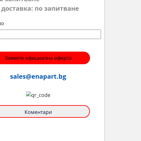
 доставка: по запитване
во
Заявете официална оферта
sales@enapart.bg
Коментари