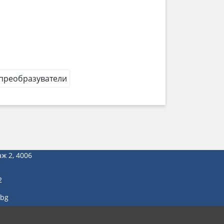
 преобразуватели
аж 2, 4006
2
.bg