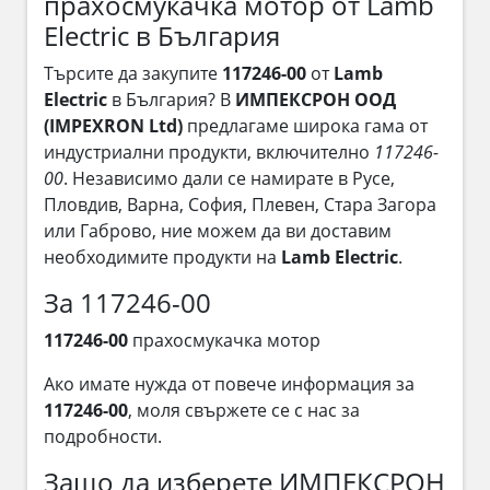
прахосмукачка мотор от Lamb
Electric в България
Търсите да закупите
117246-00
от
Lamb
Electric
в България? В
ИМПЕКСРОН ООД
(IMPEXRON Ltd)
предлагаме широка гама от
индустриални продукти, включително
117246-
00
. Независимо дали се намирате в Русе,
Пловдив, Варна, София, Плевен, Стара Загора
или Габрово, ние можем да ви доставим
необходимите продукти на
Lamb Electric
.
За 117246-00
117246-00
прахосмукачка мотор
Ако имате нужда от повече информация за
117246-00
, моля свържете се с нас за
подробности.
Защо да изберете ИМПЕКСРОН