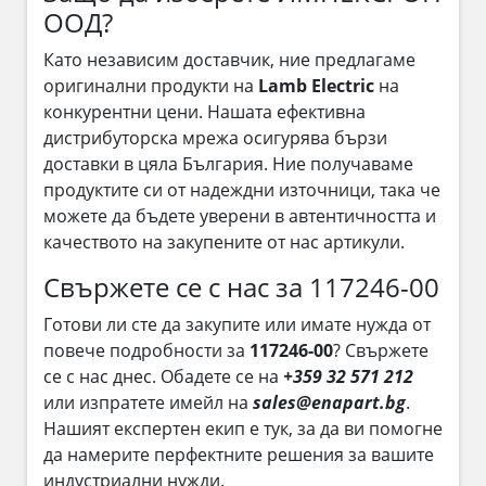
ООД?
Като независим доставчик, ние предлагаме
оригинални продукти на
Lamb Electric
на
конкурентни цени. Нашата ефективна
дистрибуторска мрежа осигурява бързи
доставки в цяла България. Ние получаваме
продуктите си от надеждни източници, така че
можете да бъдете уверени в автентичността и
качеството на закупените от нас артикули.
Свържете се с нас за 117246-00
Готови ли сте да закупите или имате нужда от
повече подробности за
117246-00
? Свържете
се с нас днес. Обадете се на
+359 32 571 212
или изпратете имейл на
sales@enapart.bg
.
Нашият експертен екип е тук, за да ви помогне
да намерите перфектните решения за вашите
индустриални нужди.