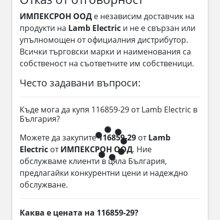
ИМПЕКСРОН ООД
е независим доставчик на
продукти на
Lamb Electric
и не е свързан или
упълномощен от официалния дистрибутор.
Всички търговски марки и наименования са
собственост на съответните им собственици.
Често задавани въпроси:
Къде мога да купя 116859-29 от Lamb Electric в
България?
Можете да закупите
116859-29
от
Lamb
Electric
от
ИМПЕКСРОН ООД
. Ние
обслужваме клиенти в цяла България,
предлагайки конкурентни цени и надеждно
обслужване.
Каква е цената на 116859-29?