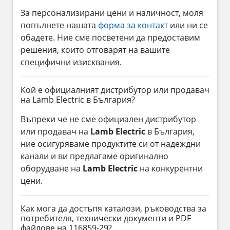
За персонализирани цени и наличност, моля
попълнете нашата
форма за контакт
или ни се
обадете. Ние сме посветени да предоставим
решения, които отговарят на вашите
специфични изисквания.
Кой е официалният дистрибутор или продавач
на Lamb Electric в България?
Въпреки че не сме официален дистрибутор
или продавач на
Lamb Electric
в България,
ние осигуряваме продуктите си от надеждни
канали и ви предлагаме оригинално
оборудване на
Lamb Electric
на конкурентни
цени.
Как мога да достъпя каталози, ръководства за
потребителя, технически документи и PDF
файлове на 116859-29?