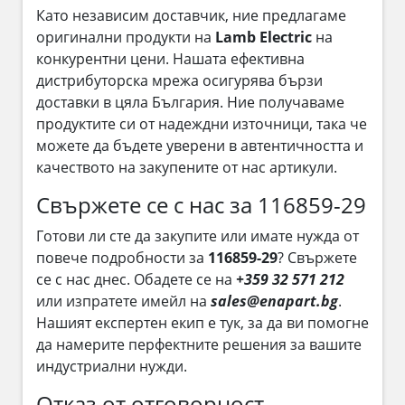
Като независим доставчик, ние предлагаме
оригинални продукти на
Lamb Electric
на
конкурентни цени. Нашата ефективна
дистрибуторска мрежа осигурява бързи
доставки в цяла България. Ние получаваме
продуктите си от надеждни източници, така че
можете да бъдете уверени в автентичността и
качеството на закупените от нас артикули.
Свържете се с нас за 116859-29
Готови ли сте да закупите или имате нужда от
повече подробности за
116859-29
? Свържете
се с нас днес. Обадете се на
+359 32 571 212
или изпратете имейл на
sales@enapart.bg
.
Нашият експертен екип е тук, за да ви помогне
да намерите перфектните решения за вашите
индустриални нужди.
Отказ от отговорност