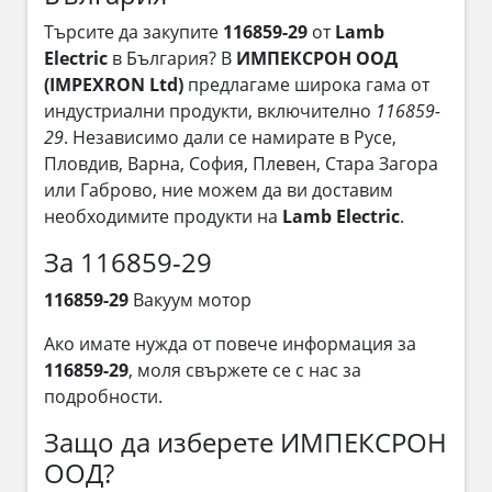
Търсите да закупите
116859-29
от
Lamb
Electric
в България? В
ИМПЕКСРОН ООД
(IMPEXRON Ltd)
предлагаме широка гама от
индустриални продукти, включително
116859-
29
. Независимо дали се намирате в Русе,
Пловдив, Варна, София, Плевен, Стара Загора
или Габрово, ние можем да ви доставим
необходимите продукти на
Lamb Electric
.
За 116859-29
116859-29
Вакуум мотор
Ако имате нужда от повече информация за
116859-29
, моля свържете се с нас за
подробности.
Защо да изберете ИМПЕКСРОН
ООД?