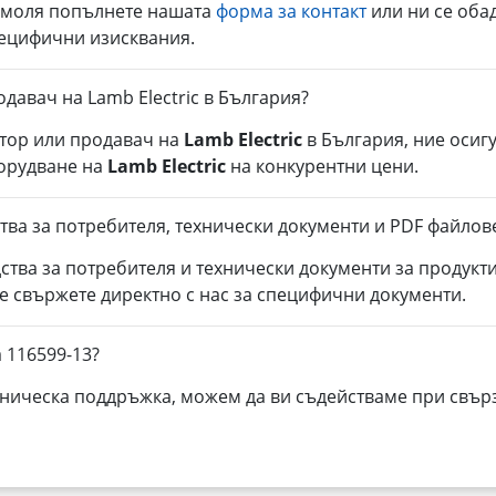
, моля попълнете нашата
форма за контакт
или ни се оба
пецифични изисквания.
давач на Lamb Electric в България?
тор или продавач на
Lamb Electric
в България, ние осиг
борудване на
Lamb Electric
на конкурентни цени.
тва за потребителя, технически документи и PDF файлове
ства за потребителя и технически документи за продукт
се свържете директно с нас за специфични документи.
 116599-13?
ническа поддръжка, можем да ви съдействаме при свърз