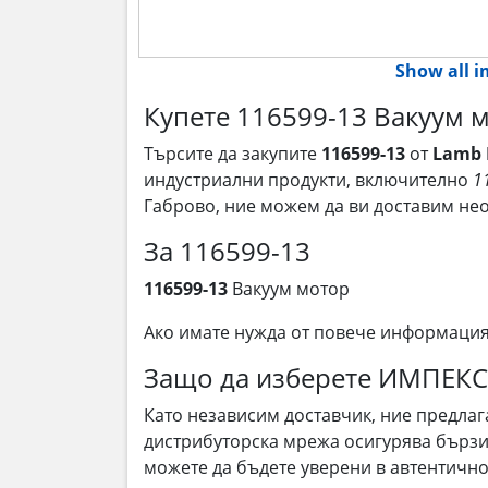
Show all 
Купете 116599-13 Вакуум м
Търсите да закупите
116599-13
от
Lamb E
индустриални продукти, включително
1
Габрово, ние можем да ви доставим не
За 116599-13
116599-13
Вакуум мотор
Ако имате нужда от повече информаци
Защо да изберете ИМПЕК
Като независим доставчик, ние предла
дистрибуторска мрежа осигурява бързи 
можете да бъдете уверени в автентичнос