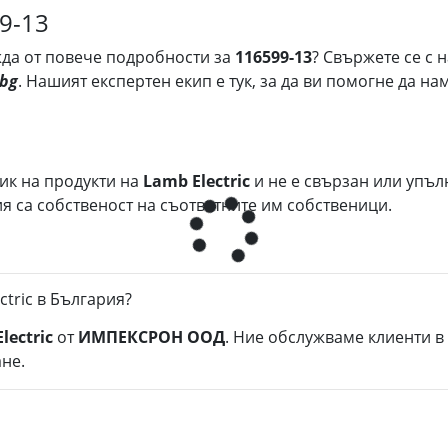
99-13
ужда от повече подробности за
116599-13
? Свържете се с 
.bg
. Нашият експертен екип е тук, за да ви помогне да 
ик на продукти на
Lamb Electric
и не е свързан или упъ
 са собственост на съответните им собственици.
ctric в България?
lectric
от
ИМПЕКСРОН ООД
. Ние обслужваме клиенти в
не.