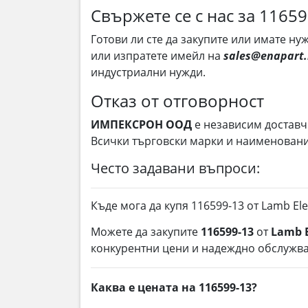
Свържете се с нас за 1165
Готови ли сте да закупите или имате н
или изпратете имейл на
sales@enapart
индустриални нужди.
Отказ от отговорност
ИМПЕКСРОН ООД
е независим доставч
Всички търговски марки и наименования
Често задавани въпроси:
Къде мога да купя 116599-13 от Lamb Ele
Можете да закупите
116599-13
от
Lamb E
конкурентни цени и надеждно обслужва
Каква е цената на 116599-13?