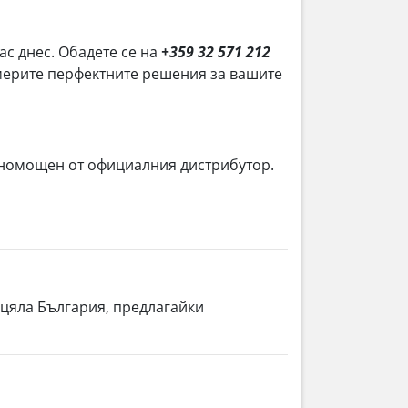
нас днес. Обадете се на
+359 32 571 212
намерите перфектните решения за вашите
лномощен от официалния дистрибутор.
 цяла България, предлагайки