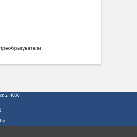
 преобразуватели
аж 2, 4006
2
.bg