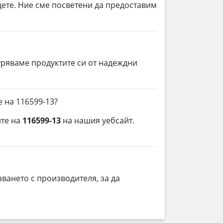
дете. Ние сме посветени да предоставим
уряваме продуктите си от надеждни
 на 116599-13?
ите на
116599-13
на нашия уебсайт.
ването с производителя, за да