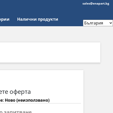
sales@enapart.bg
ории
Налични продукти
ете оферта
е: Ново (неизползвано)
по запитване