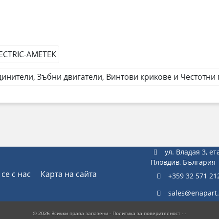
ECTRIC-AMETEK
инители, Зъбни двигатели, Винтови крикове и Честотни
ул. Владая 3, ет
Пловдив, България
се с нас
Карта на сайта
+359 32 571 21
sales@enapart
© 2026 Всички права запазени -
Политика за поверителност
- -