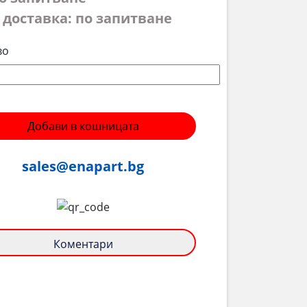
 доставка: по запитване
во
Добави в кошницата
sales@enapart.bg
Коментари