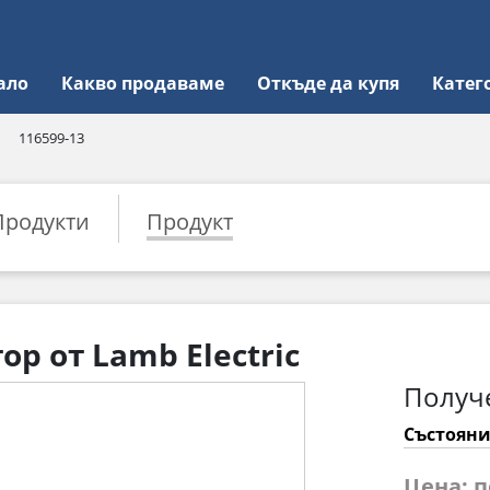
ало
Какво продаваме
Откъде да купя
Катег
116599-13
Продукти
Продукт
ор от Lamb Electric
Получ
Състояни
Цена: 