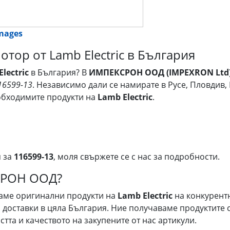
images
отор от Lamb Electric в България
lectric
в България? В
ИМПЕКСРОН ООД (IMPEXRON Ltd
16599-13
. Независимо дали се намирате в Русе, Пловдив,
обходимите продукти на
Lamb Electric
.
я за
116599-13
, моля свържете се с нас за подробности.
СРОН ООД?
гаме оригинални продукти на
Lamb Electric
на конкурент
доставки в цяла България. Ние получаваме продуктите с
тта и качеството на закупените от нас артикули.