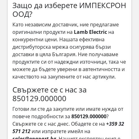
Защо да изберете ИМПЕКСРОН
ООД?
Като независим доставчик, ние предлагаме
оригинални продукти на
Lamb Electric
на
конкурентни цени. Нашата ефективна
дистрибуторска мрежа осигурява бързи
доставки в цяла България. Ние получаваме
продуктите си от надеждни източници, така че
можете да бъдете уверени в автентичността и
качеството на закупените от нас артикули.
Свържете се с нас за
850129.000000
Готови ли сте да закупите или имате нужда от
повече подробности за
850129.000000
?
Свържете се с нас днес. Обадете се на
+359 32
571 212
или изпратете имейл на
sales@enapart.bg
. Нашият експертен екип е