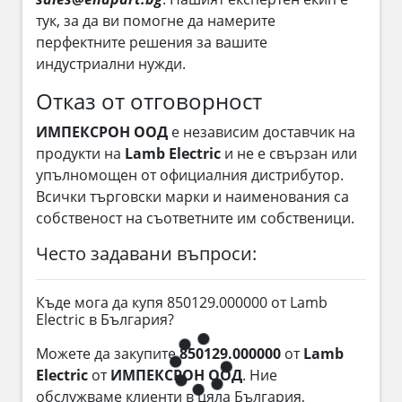
тук, за да ви помогне да намерите
перфектните решения за вашите
индустриални нужди.
Отказ от отговорност
ИМПЕКСРОН ООД
е независим доставчик на
продукти на
Lamb Electric
и не е свързан или
упълномощен от официалния дистрибутор.
Всички търговски марки и наименования са
собственост на съответните им собственици.
Често задавани въпроси:
Къде мога да купя 850129.000000 от Lamb
Electric в България?
Можете да закупите
850129.000000
от
Lamb
Electric
от
ИМПЕКСРОН ООД
. Ние
обслужваме клиенти в цяла България,