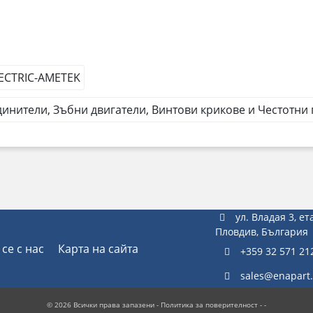
ECTRIC-AMETEK
инители, Зъбни двигатели, Винтови крикове и Честотни
ул. Владая 3, ет
Пловдив, България
се с нас
Карта на сайта
+359 32 571 21
sales@enapart
© 2026 Всички права запазени -
Политика за поверителност
- -