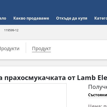
ало
Какво продаваме
Откъде да купя
Катег
119599-12
Продукти
Продукт
а прахосмукачката от Lamb Ele
Получ
Състояни
Цена: 