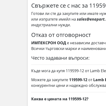
Свържете се с нас за 1195
Готови ли сте да закупите или имате н
или изпратете имейл на
sales@enapart
индустриални нужди.
Отказ от отговорност
ИМПЕКСРОН ООД
е независим доставч
Всички търговски марки и наименования
Често задавани въпроси:
Къде мога да купя 119599-12 от Lamb Ele
Можете да закупите
119599-12
от
Lamb E
конкурентни цени и надеждно обслужва
Каква е цената на 119599-12?