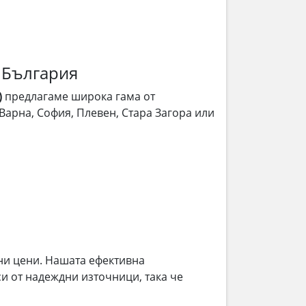
в България
)
предлагаме широка гама от
 Варна, София, Плевен, Стара Загора или
ни цени. Нашата ефективна
и от надеждни източници, така че