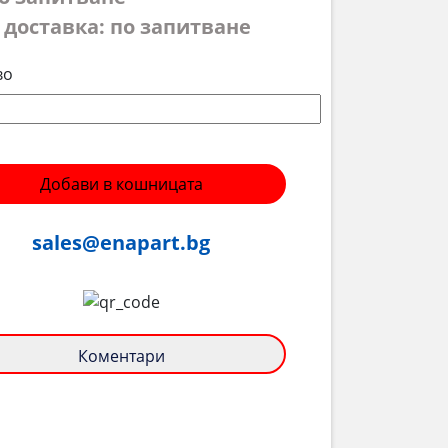
 доставка: по запитване
во
Добави в кошницата
sales@enapart.bg
Коментари