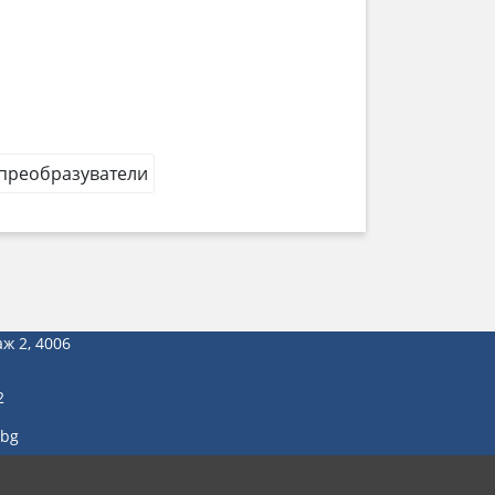
 преобразуватели
аж 2, 4006
2
.bg