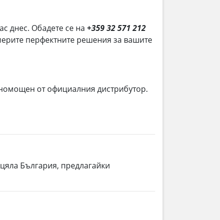
нас днес. Обадете се на
+359 32 571 212
намерите перфектните решения за вашите
лномощен от официалния дистрибутор.
 цяла България, предлагайки