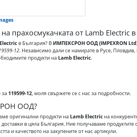
images
 на прахосмукачката от Lamb Electric 
lectric
в България? В
ИМПЕКСРОН ООД (IMPEXRON Ltd
19599-12
. Независимо дали се намирате в Русе, Пловдив,
обходимите продукти на
Lamb Electric
.
я за
119599-12
, моля свържете се с нас за подробности.
СРОН ООД?
гаме оригинални продукти на
Lamb Electric
на конкурент
доставки в цяла България. Ние получаваме продуктите с
тта и качеството на закупените от нас артикули.