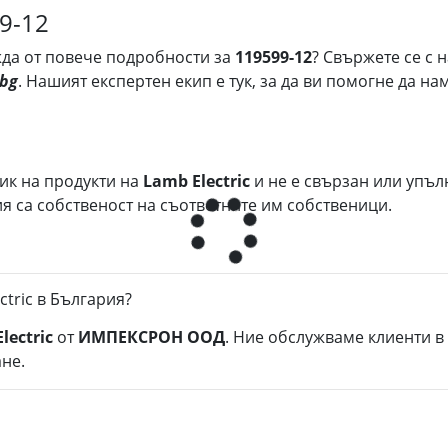
99-12
ужда от повече подробности за
119599-12
? Свържете се с 
.bg
. Нашият експертен екип е тук, за да ви помогне да 
ик на продукти на
Lamb Electric
и не е свързан или упъ
 са собственост на съответните им собственици.
ctric в България?
lectric
от
ИМПЕКСРОН ООД
. Ние обслужваме клиенти в
не.