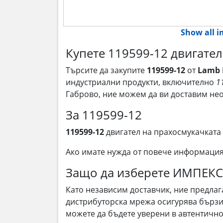
Show all 
Купете 119599-12 двигател
Търсите да закупите
119599-12
от
Lamb E
индустриални продукти, включително
1
Габрово, ние можем да ви доставим не
За 119599-12
119599-12
двигател на прахосмукачката
Ако имате нужда от повече информаци
Защо да изберете ИМПЕК
Като независим доставчик, ние предла
дистрибуторска мрежа осигурява бързи 
можете да бъдете уверени в автентичнос