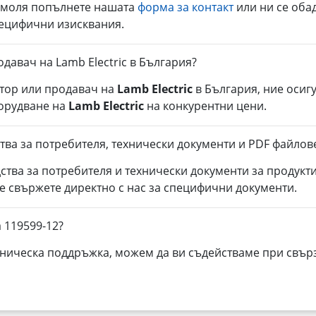
, моля попълнете нашата
форма за контакт
или ни се оба
пецифични изисквания.
давач на Lamb Electric в България?
тор или продавач на
Lamb Electric
в България, ние осиг
борудване на
Lamb Electric
на конкурентни цени.
тва за потребителя, технически документи и PDF файлове
ства за потребителя и технически документи за продукт
се свържете директно с нас за специфични документи.
 119599-12?
ническа поддръжка, можем да ви съдействаме при свърз