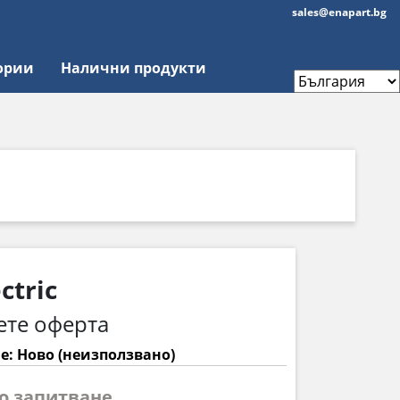
sales@enapart.bg
ории
Налични продукти
ctric
ете оферта
е: Ново (неизползвано)
по запитване