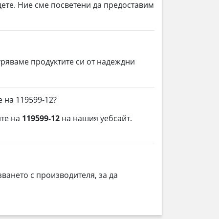
дете. Ние сме посветени да предоставим
уряваме продуктите си от надеждни
 на 119599-12?
ите на
119599-12
на нашия уебсайт.
ването с производителя, за да