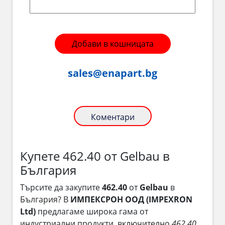
Добави в кошницата
sales@enapart.bg
Коментари
Купете 462.40 от Gelbau в
България
Търсите да закупите
462.40
от
Gelbau
в
България? В
ИМПЕКСРОН ООД (IMPEXRON
Ltd)
предлагаме широка гама от
индустриални продукти, включително
462.40
.