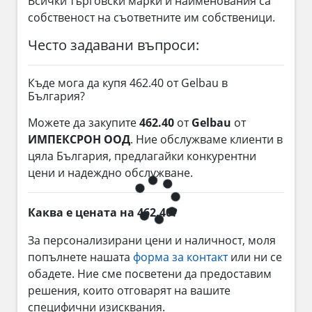
Всички търговски марки и наименования са
собственост на съответните им собственици.
Често задавани въпроси:
Къде мога да купя 462.40 от Gelbau в
България?
Можете да закупите
462.40
от
Gelbau
от
ИМПЕКСРОН ООД
. Ние обслужваме клиенти в
цяла България, предлагайки конкурентни
цени и надеждно обслужване.
Каква е цената на 462.40?
За персонализирани цени и наличност, моля
попълнете нашата
форма за контакт
или ни се
обадете. Ние сме посветени да предоставим
решения, които отговарят на вашите
специфични изисквания.