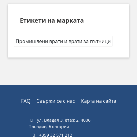
Етикети на марката
Промишлени врати и врати за пътници
FAQ
Свържи се с нас
Карта на сайта
ул. Владая 3, етаж 2, 4006
Пловдив, България
+359 32 571 212