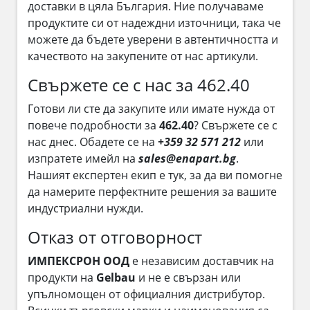
доставки в цяла България. Ние получаваме
продуктите си от надеждни източници, така че
можете да бъдете уверени в автентичността и
качеството на закупените от нас артикули.
Свържете се с нас за 462.40
Готови ли сте да закупите или имате нужда от
повече подробности за
462.40
? Свържете се с
нас днес. Обадете се на
+359 32 571 212
или
изпратете имейл на
sales@enapart.bg
.
Нашият експертен екип е тук, за да ви помогне
да намерите перфектните решения за вашите
индустриални нужди.
Отказ от отговорност
ИМПЕКСРОН ООД
е независим доставчик на
продукти на
Gelbau
и не е свързан или
упълномощен от официалния дистрибутор.