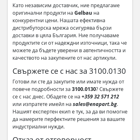
Като независим доставчик, ние предлагаме
оригинални продукти на
Gelbau
на
конкурентни цени. Нашата ефективна
дистрибуторска мрежа осигурява бързи
доставки в цяла България. Ние получаваме
продуктите си от надеждни източници, така че
можете да бъдете уверени в автентичността и
качеството на закупените от нас артикули.
Свържете се с нас за 3100.0130
Готови ли сте да закупите или имате нужда от
повече подробности за
3100.0130
? Свържете
се с нас днес. Обадете се на
+359 32 571 212
или изпратете имейл на
sales@enapart.bg
.
Нашият експертен екип е тук, за да ви помогне
да намерите перфектните решения за вашите
индустриални нужди.
Отказ от отговорност