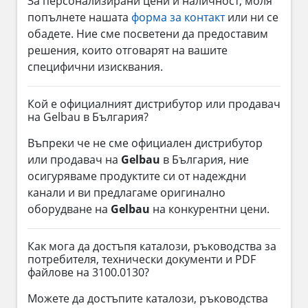
За персонализирани цени и наличност, моля
попълнете нашата
форма за контакт
или ни се
обадете. Ние сме посветени да предоставим
решения, които отговарят на вашите
специфични изисквания.
Кой е официалният дистрибутор или продавач
на Gelbau в България?
Въпреки че не сме официален дистрибутор
или продавач на
Gelbau
в България, ние
осигуряваме продуктите си от надеждни
канали и ви предлагаме оригинално
оборудване на
Gelbau
на конкурентни цени.
Как мога да достъпя каталози, ръководства за
потребителя, технически документи и PDF
файлове на 3100.0130?
Можете да достъпите каталози, ръководства