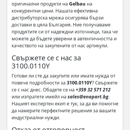
оригинални продукти на
Gelbau
на
конкурентни цени. Нашата ефективна
дистрибуторска мрежа осигурява бързи
доставки в цяла България. Ние получаваме
продуктите си от надеждни източници, така че
можете да бъдете уверени в автентичността и
качеството на закупените от нас артикули.
Свържете се с нас за
3100.0110Y
Готови ли сте да закупите или имате нужда от
повече подробности за
3100.0110Y
? Свържете
се с нас днес. Обадете се на
+359 32 571 212
или изпратете имейл на
sales@enapart.bg
.
Нашият експертен екип е тук, за да ви помогне
да намерите перфектните решения за вашите
индустриални нужди.
Отказ от отговорност