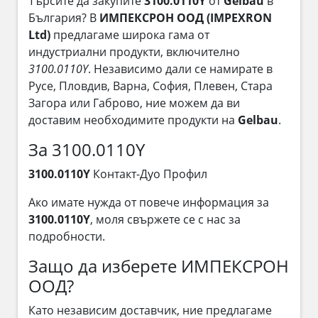
Търсите да закупите
3100.0110Y
от
Gelbau
в
България? В
ИМПЕКСРОН ООД (IMPEXRON
Ltd)
предлагаме широка гама от
индустриални продукти, включително
3100.0110Y
. Независимо дали се намирате в
Русе, Пловдив, Варна, София, Плевен, Стара
Загора или Габрово, ние можем да ви
доставим необходимите продукти на
Gelbau
.
За 3100.0110Y
3100.0110Y
Контакт-Дуо Профил
Ако имате нужда от повече информация за
3100.0110Y
, моля свържете се с нас за
подробности.
Защо да изберете ИМПЕКСРОН
ООД?
Като независим доставчик, ние предлагаме