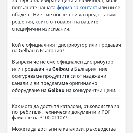
За персонализирани цени и наличност, моля
попълнете нашата
форма за контакт
или ни се
обадете. Ние сме посветени да предоставим
решения, които отговарят на вашите
специфични изисквания.
Кой е официалният дистрибутор или продавач
на Gelbau в България?
Въпреки че не сме официален дистрибутор
или продавач на
Gelbau
в България, ние
осигуряваме продуктите си от надеждни
канали и ви предлагаме оригинално
оборудване на
Gelbau
на конкурентни цени.
Как мога да достъпя каталози, ръководства за
потребителя, технически документи и PDF
файлове на 3100.0110Y?
Можете да достъпите каталози, ръководства