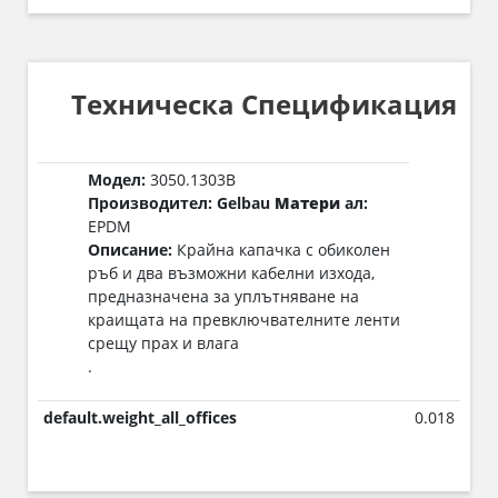
Техническа Спецификация
Модел:
3050.1303B
Производител: Gelbau
Матери
ал:
EPDM
Описание:
Крайна капачка с обиколен
ръб и два възможни кабелни изхода,
предназначена за уплътняване на
краищата на превключвателните ленти
срещу прах и влага
.
default.weight_all_offices
0.018