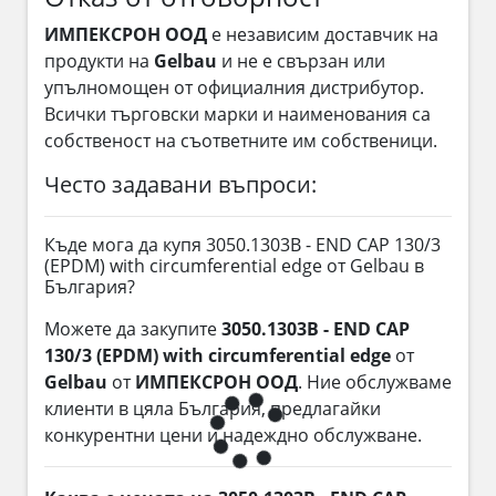
ИМПЕКСРОН ООД
е независим доставчик на
продукти на
Gelbau
и не е свързан или
упълномощен от официалния дистрибутор.
Всички търговски марки и наименования са
собственост на съответните им собственици.
Често задавани въпроси:
Къде мога да купя 3050.1303B - END CAP 130/3
(EPDM) with circumferential edge от Gelbau в
България?
Можете да закупите
3050.1303B - END CAP
130/3 (EPDM) with circumferential edge
от
Gelbau
от
ИМПЕКСРОН ООД
. Ние обслужваме
клиенти в цяла България, предлагайки
конкурентни цени и надеждно обслужване.