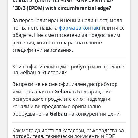
Каква е цената на 3050.1303B - END CAP
130/3 (EPDM) with circumferential edge?
За персонализирани цени и наличност, моля
попълнете нашата
форма за контакт
или ни се
обадете. Ние сме посветени да предоставим
решения, които отговарят на вашите
специфични изисквания.
Кой е официалният дистрибутор или продавач
на Gelbau в България?
Въпреки че не сме официален дистрибутор
или продавач на
Gelbau
в България, ние
осигуряваме продуктите си от надеждни
канали и ви предлагаме оригинално
оборудване на
Gelbau
на конкурентни цени.
Как мога да достъпя каталози, ръководства за
потребителя, технически документи и PDF