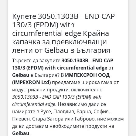
Купете 3050.1303B - END CAP
130/3 (EPDM) with
circumferential edge Крайна
капачка за превключващи
ленти от Gelbau в България
Търсите да закупите
3050.1303B - END CAP
130/3 (EPDM) with circumferential edge
от
Gelbau
в България? В
ИМПЕКСРОН ООД
(IMPEXRON Ltd)
предлагаме широка гама от
индустриални продукти, включително
3050.1303B - END CAP 130/3 (EPDM) with
circumferential edge
. Независимо дали се
намирате в Русе, Пловдив, Варна, София,
Плевен, Стара Загора или Габрово, ние можем
да ви доставим необходимите продукти на
Gelbau
.