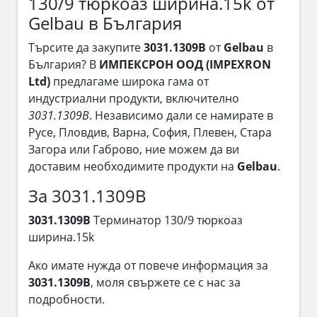
130/9 тюркоаз ширина.15k от
Gelbau в България
Търсите да закупите
3031.1309B
от
Gelbau
в
България? В
ИМПЕКСРОН ООД (IMPEXRON
Ltd)
предлагаме широка гама от
индустриални продукти, включително
3031.1309B
. Независимо дали се намирате в
Русе, Пловдив, Варна, София, Плевен, Стара
Загора или Габрово, ние можем да ви
доставим необходимите продукти на
Gelbau
.
За 3031.1309B
3031.1309B
Терминатор 130/9 тюркоаз
ширина.15k
Ако имате нужда от повече информация за
3031.1309B
, моля свържете се с нас за
подробности.