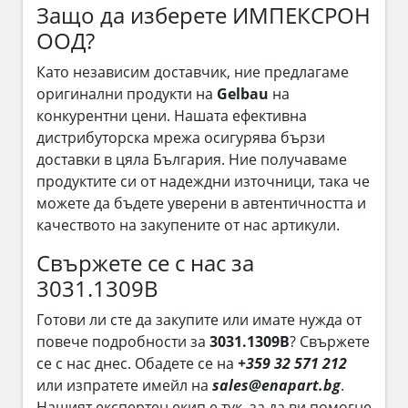
Защо да изберете ИМПЕКСРОН
ООД?
Като независим доставчик, ние предлагаме
оригинални продукти на
Gelbau
на
конкурентни цени. Нашата ефективна
дистрибуторска мрежа осигурява бързи
доставки в цяла България. Ние получаваме
продуктите си от надеждни източници, така че
можете да бъдете уверени в автентичността и
качеството на закупените от нас артикули.
Свържете се с нас за
3031.1309B
Готови ли сте да закупите или имате нужда от
повече подробности за
3031.1309B
? Свържете
се с нас днес. Обадете се на
+359 32 571 212
или изпратете имейл на
sales@enapart.bg
.
Нашият експертен екип е тук, за да ви помогне