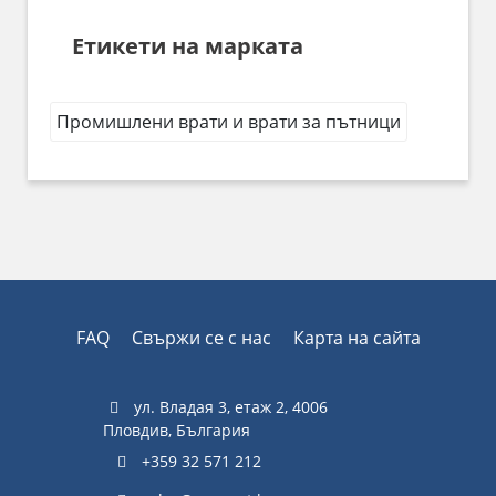
Етикети на марката
Промишлени врати и врати за пътници
FAQ
Свържи се с нас
Карта на сайта
ул. Владая 3, етаж 2, 4006
Пловдив, България
+359 32 571 212