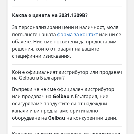
Каква е цената на 3031.1309B?
За персонализирани цени и наличност, моля
попълнете нашата
форма за контакт
или ни се
обадете. Ние сме посветени да предоставим
решения, които отговарят на вашите
специфични изисквания.
Кой е официалният дистрибутор или продавач
на Gelbau в България?
Въпреки че не сме официален дистрибутор
или продавач на
Gelbau
в България, ние
осигуряваме продуктите си от надеждни
канали и ви предлагаме оригинално
оборудване на
Gelbau
на конкурентни цени.
Как мога да достъпя каталози, ръководства за