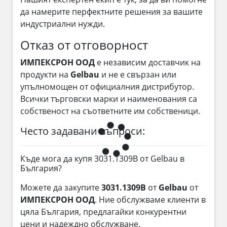
да намерите перфектните решения за вашите
индустриални нужди.
Отказ от отговорност
ИМПЕКСРОН ООД
е независим доставчик на
продукти на
Gelbau
и не е свързан или
упълномощен от официалния дистрибутор.
Всички търговски марки и наименования са
собственост на съответните им собственици.
Често задавани въпроси:
Къде мога да купя 3031.1309B от Gelbau в
България?
Можете да закупите
3031.1309B
от
Gelbau
от
ИМПЕКСРОН ООД
. Ние обслужваме клиенти в
цяла България, предлагайки конкурентни
цени и надеждно обслужване.