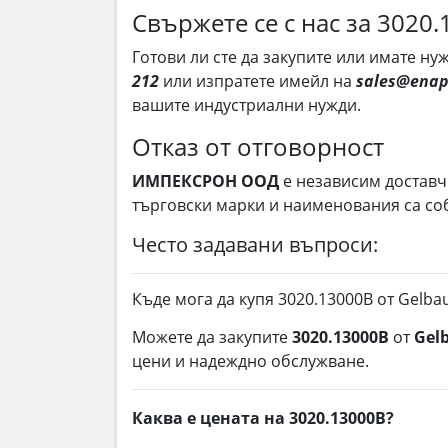
Свържете се с нас за 3020
Готови ли сте да закупите или имате н
212
или изпратете имейл на
sales@enap
вашите индустриални нужди.
Отказ от отговорност
ИМПЕКСРОН ООД
е независим доставч
търговски марки и наименования са соб
Често задавани въпроси:
Къде мога да купя 3020.13000B от Gelba
Можете да закупите
3020.13000B
от
Gel
цени и надеждно обслужване.
Каква е цената на 3020.13000B?