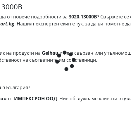
.13000B
ужда от повече подробности за
3020.13000B
? Свържете се 
art.bg
. Нашият експертен екип е тук, за да ви помогне 
ик на продукти на
Gelbau
и не е свързан или упълномощ
ственост на съответните им собственици.
u в България?
bau
от
ИМПЕКСРОН ООД
. Ние обслужваме клиенти в ця