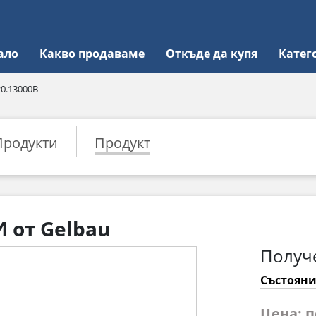
ало
Какво продаваме
Откъде да купя
Катег
20.13000B
Продукти
Продукт
 от Gelbau
Получ
Състояни
Цена: 