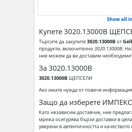
Show all 
Купете 3020.13000B ЩЕПСЕ
Търсите да закупите
3020.13000B
от
Gel
продукти, включително
3020.13000B
. Не
ние можем да ви доставим необходими
За 3020.13000B
3020.13000B
ЩЕПСЕЛИ
Ако имате нужда от повече информаци
Защо да изберете ИМПЕК
Като независим доставчик, ние предла
мрежа осигурява бързи доставки в цяла
уверени в автентичността и качеството 