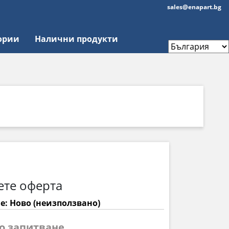
sales@enapart.bg
ории
Налични продукти
ете оферта
е: Ново (неизползвано)
по запитване