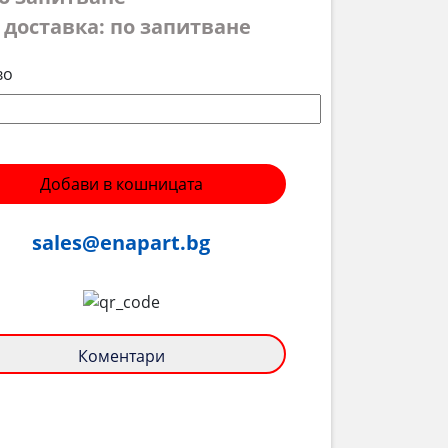
 доставка: по запитване
во
Добави в кошницата
sales@enapart.bg
Коментари