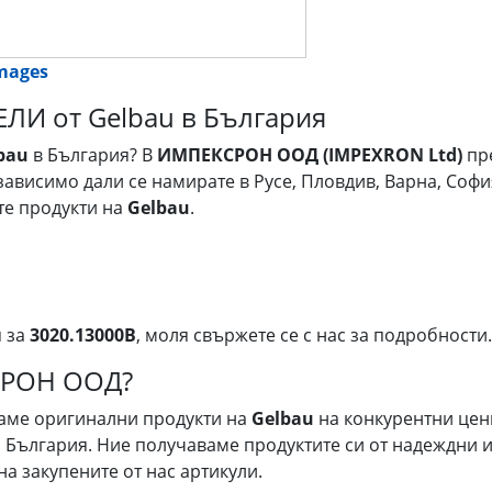
images
ЛИ от Gelbau в България
bau
в България? В
ИМПЕКСРОН ООД (IMPEXRON Ltd)
пре
зависимо дали се намирате в Русе, Пловдив, Варна, Софи
те продукти на
Gelbau
.
я за
3020.13000B
, моля свържете се с нас за подробности.
СРОН ООД?
гаме оригинални продукти на
Gelbau
на конкурентни цен
 България. Ние получаваме продуктите си от надеждни и
на закупените от нас артикули.