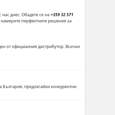
с нас днес. Обадете се на
+359 32 571
да намерите перфектните решения за
ен от официалния дистрибутор. Всички
ла България, предлагайки конкурентни