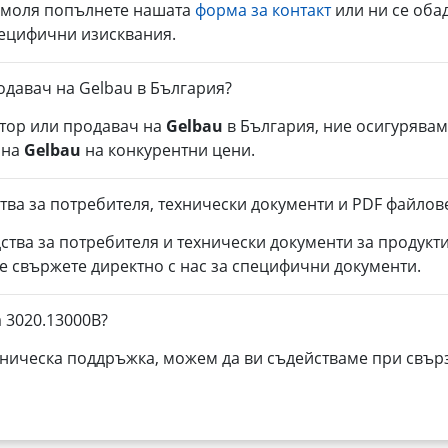
, моля попълнете нашата
форма за контакт
или ни се оба
пецифични изисквания.
одавач на Gelbau в България?
тор или продавач на
Gelbau
в България, ние осигурявам
 на
Gelbau
на конкурентни цени.
тва за потребителя, технически документи и PDF файлов
ства за потребителя и технически документи за продукт
се свържете директно с нас за специфични документи.
 3020.13000B?
ническа поддръжка, можем да ви съдействаме при свърз