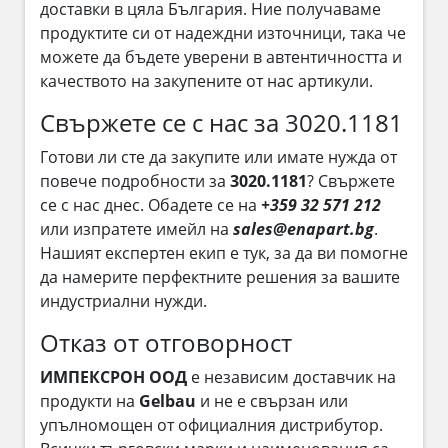
доставки в цяла България. Ние получаваме
продуктите си от надеждни източници, така че
можете да бъдете уверени в автентичността и
качеството на закупените от нас артикули.
Свържете се с нас за 3020.1181
Готови ли сте да закупите или имате нужда от
повече подробности за
3020.1181
? Свържете
се с нас днес. Обадете се на
+359 32 571 212
или изпратете имейл на
sales@enapart.bg
.
Нашият експертен екип е тук, за да ви помогне
да намерите перфектните решения за вашите
индустриални нужди.
Отказ от отговорност
ИМПЕКСРОН ООД
е независим доставчик на
продукти на
Gelbau
и не е свързан или
упълномощен от официалния дистрибутор.