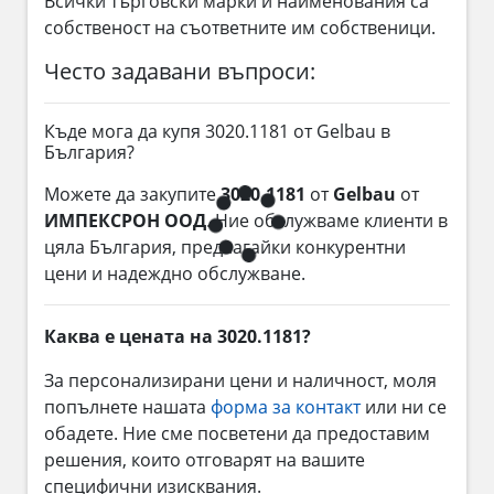
Всички търговски марки и наименования са
собственост на съответните им собственици.
Често задавани въпроси:
Къде мога да купя 3020.1181 от Gelbau в
България?
Можете да закупите
3020.1181
от
Gelbau
от
ИМПЕКСРОН ООД
. Ние обслужваме клиенти в
цяла България, предлагайки конкурентни
цени и надеждно обслужване.
Каква е цената на 3020.1181?
За персонализирани цени и наличност, моля
попълнете нашата
форма за контакт
или ни се
обадете. Ние сме посветени да предоставим
решения, които отговарят на вашите
специфични изисквания.