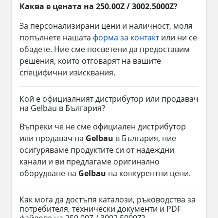
Каква е цената на 250.00Z / 3002.5000Z?
За персонализирани цени и наличност, моля
попълнете нашата
форма за контакт
или ни се
обадете. Ние сме посветени да предоставим
решения, които отговарят на вашите
специфични изисквания.
Кой е официалният дистрибутор или продавач
на Gelbau в България?
Въпреки че не сме официален дистрибутор
или продавач на
Gelbau
в България, ние
осигуряваме продуктите си от надеждни
канали и ви предлагаме оригинално
оборудване на
Gelbau
на конкурентни цени.
Как мога да достъпя каталози, ръководства за
потребителя, технически документи и PDF
файлове на 250.00Z / 3002.5000Z?