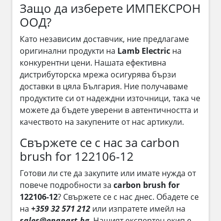
Защо да изберете ИМПЕКСРОН
ООД?
Като независим доставчик, ние предлагаме
оригинални продукти на
Lamb Electric
на
конкурентни цени. Нашата ефективна
дистрибуторска мрежа осигурява бързи
доставки в цяла България. Ние получаваме
продуктите си от надеждни източници, така че
можете да бъдете уверени в автентичността и
качеството на закупените от нас артикули.
Свържете се с нас за carbon
brush for 122106-12
Готови ли сте да закупите или имате нужда от
повече подробности за
carbon brush for
122106-12
? Свържете се с нас днес. Обадете се
на
+359 32 571 212
или изпратете имейл на
sales@enapart.bg
. Нашият експертен екип е