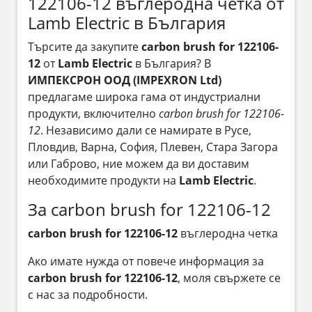
122106-12 въглеродна четка от
Lamb Electric в България
Търсите да закупите
carbon brush for 122106-
12
от
Lamb Electric
в България? В
ИМПЕКСРОН ООД (IMPEXRON Ltd)
предлагаме широка гама от индустриални
продукти, включително
carbon brush for 122106-
12
. Независимо дали се намирате в Русе,
Пловдив, Варна, София, Плевен, Стара Загора
или Габрово, ние можем да ви доставим
необходимите продукти на
Lamb Electric
.
За carbon brush for 122106-12
carbon brush for 122106-12
въглеродна четка
Ако имате нужда от повече информация за
carbon brush for 122106-12
, моля свържете се
с нас за подробности.