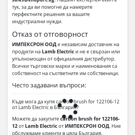
тук, за да ви помогне да намерите
перфектните решения за вашите
индустриални нужди.
Отказ от отговорност
ИМПЕКСРОН ООД
е независим доставчик на
продукти на
Lamb Electric
и не е свързан или
упълномощен от официалния дистрибутор.
Всички търговски марки и наименования са
собственост на съответните им собственици.
Често задавани въпроси:
Къде мога да купя carbon brush for 122106-12
от Lamb Electric в България?
Можете да закупите
carbon brush for 122106-
12
от
Lamb Electric
от
ИМПЕКСРОН ООД
. Ние
обслужваме клиенти в цяла България,