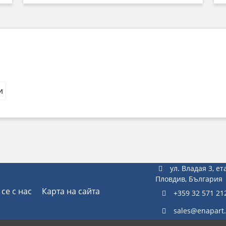
и
ул. Владая 3, ет
Пловдив, България
се с нас
Карта на сайта
+359 32 571 21
sales@enapart