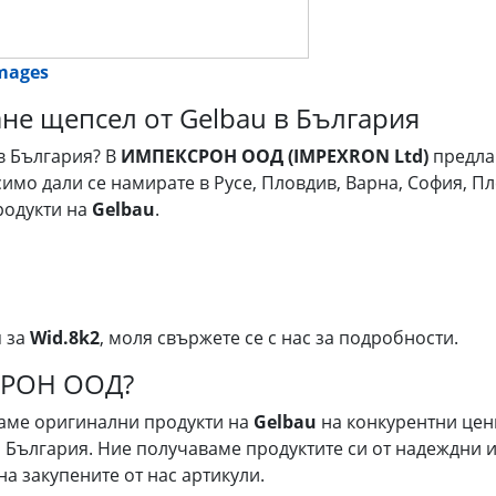
images
не щепсел от Gelbau в България
в България? В
ИМПЕКСРОН ООД (IMPEXRON Ltd)
предла
симо дали се намирате в Русе, Пловдив, Варна, София, Пл
родукти на
Gelbau
.
я за
Wid.8k2
, моля свържете се с нас за подробности.
СРОН ООД?
гаме оригинални продукти на
Gelbau
на конкурентни цен
 България. Ние получаваме продуктите си от надеждни и
на закупените от нас артикули.