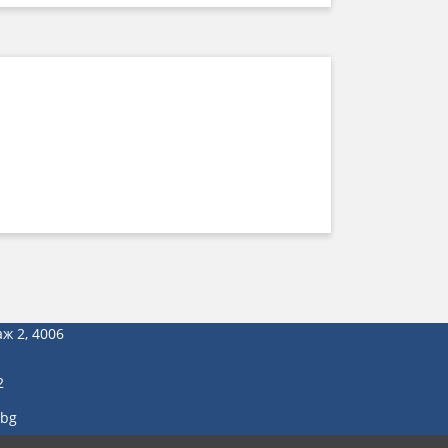
аж 2, 4006
2
.bg