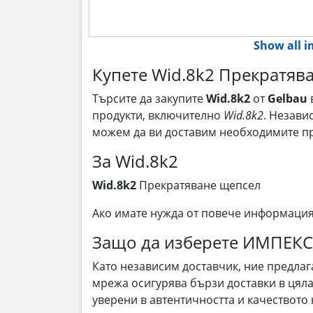
Show all 
Купете Wid.8k2 Прекратява
Търсите да закупите
Wid.8k2
от
Gelbau
продукти, включително
Wid.8k2
. Незави
можем да ви доставим необходимите п
За Wid.8k2
Wid.8k2
Прекратяване щепсел
Ако имате нужда от повече информаци
Защо да изберете ИМПЕК
Като независим доставчик, ние предла
мрежа осигурява бързи доставки в цяла
уверени в автентичността и качеството 