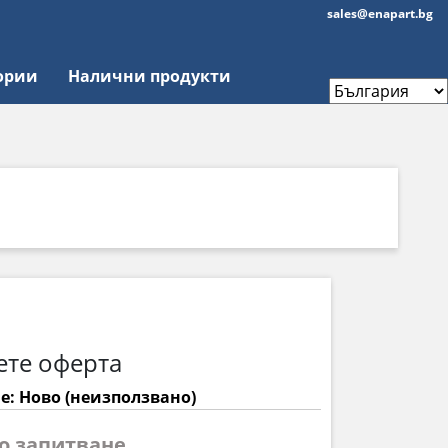
sales@enapart.bg
ории
Налични продукти
ете оферта
е: Ново (неизползвано)
по запитване