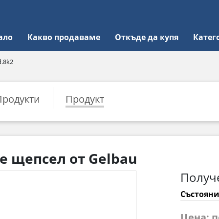
ало
Какво продаваме
Откъде да купя
Катег
d.8k2
Продукти
Продукт
е щепсел от Gelbau
Получ
Състояни
Цена: 