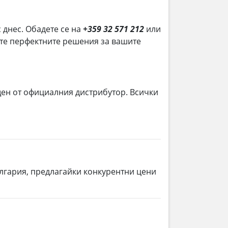
с днес. Обадете се на
+359 32 571 212
или
рите перфектните решения за вашите
ен от официалния дистрибутор. Всички
ългария, предлагайки конкурентни цени