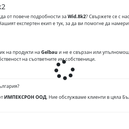
k2
ужда от повече подробности за
Wid.8k2
? Свържете се с на
 Нашият експертен екип е тук, за да ви помогне да наме
ик на продукти на
Gelbau
и не е свързан или упълномощ
ственост на съответните им собственици.
България?
от
ИМПЕКСРОН ООД
. Ние обслужваме клиенти в цяла Б