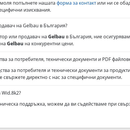
, моля попълнете нашата
форма за контакт
или ни се оба
пецифични изисквания.
одавач на Gelbau в България?
тор или продавач на
Gelbau
в България, ние осигурявам
 на
Gelbau
на конкурентни цени.
тва за потребителя, технически документи и PDF файлове
ства за потребителя и технически документи за продукт
се свържете директно с нас за специфични документи.
 Wid.8k2?
ническа поддръжка, можем да ви съдействаме при свърз