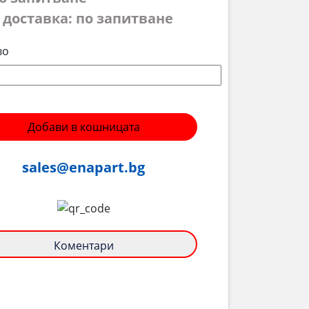
 доставка: по запитване
во
Добави в кошницата
sales@enapart.bg
Коментари