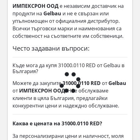
ИМПЕКСРОН ООД
е независим доставчик на
продукти на
Gelbau
и не е свързан или
упълномощен от официалния дистрибутор.
Всички търговски марки и наименования са
собственост на съответните им собственици.
Често задавани въпроси:
Къде мога да купя 31000.0110 RED от Gelbau в
България?
Можете да закупите
31000.0110 RED
от
Gelbau
от
ИМПЕКСРОН ООД
. Ние обслужваме
клиенти в цяла България, предлагайки
конкурентни цени и надеждно обслужване.
Каква е цената на 31000.0110 RED?
За персонализирани цени и наличност, моля